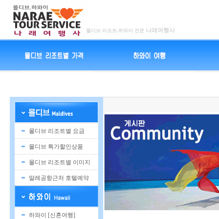
나래여행사
몰디브 리조트.하와이 전문
몰디브 리조트별 요금
몰디브 특가할인상품
몰디브 리조트별 이미지
말레공항근처 호텔예약
하와이 [신혼여행]