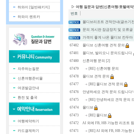
▷ 여행 질문과 답변[신혼여행/호텔예약
하와이 [일반패키지]
번호
하와이 렌트카
몰디브리조트 견적안내(글쓰기전
문의 게시판 잠금장치 및 오류글
가격이 좋게 나온 몰디브 칸두마
67482
몰디브 신혼여행 견적 문의
67481
몰디브, 발리오니 문의드립니다.
67480
신혼여행 문의 [2]
67479
[RE] 신혼여행 문의
자주하는질문
67478
몰디브 견적 문의
신혼여행준비물
67477
[RE] 몰디브 견적 문의
여권발급안내
67476
안녕하세요 견적 문의 드립니다^
환전 및 출국
67475
[RE] 안녕하세요 견적 문의 
67474
몰디브
67473
[RE] 몰디브
여행예약하기
67472
AI 외에 FB, HB 가능한 리조트
카드결제하기
67471
[RE] AI 외에 FB, HB 