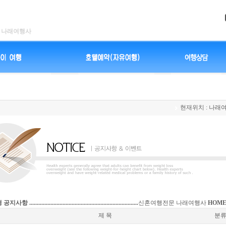
나래여행사
현재위치 :
나래여
.....................................................................
신혼여행전문 나래여행사
HOM
제 목
분