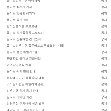
몰디브신혼여행 타이항공
공지
몰디브 최저가 견적
공지
몰디브 항공권 최저가
공지
몰디브 특가판매
공지
발리신혼여행 프로모션
공지
몰디브 싱가폴항공 프로모션
공지
몰디브 신혼여행 견적안내
공지
몰디브신혼여행 풀문리조트 특별할인가 4월
공지
몰디브 풀문 특별가 5월
공지
10월13일 몰디브 긴급세일
공지
여권발급법령 변경
공지
몰디브 예약 진행 안내
공지
뉴칼레도니아 상품 출시 예정
공지
스리랑카항공 마일리지 종료
공지
신혼여행 원가 공개 판매
공지
몰디브 라마단 기간
공지
인천공항 주차대행 이용 요금
공지
계약금 카드 결제 무이자안내
공지