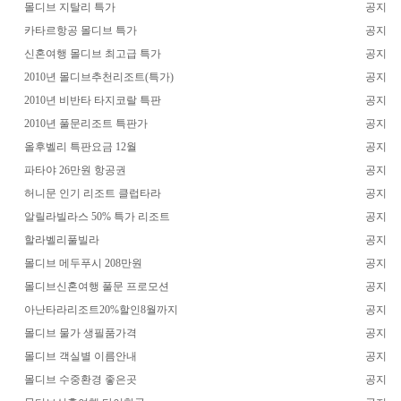
몰디브 지탈리 특가
공지
카타르항공 몰디브 특가
공지
신혼여행 몰디브 최고급 특가
공지
2010년 몰디브추천리조트(특가)
공지
2010년 비반타 타지코랄 특판
공지
2010년 풀문리조트 특판가
공지
올후벨리 특판요금 12월
공지
파타야 26만원 항공권
공지
허니문 인기 리조트 클럽타라
공지
알릴라빌라스 50% 특가 리조트
공지
할라벨리풀빌라
공지
몰디브 메두푸시 208만원
공지
몰디브신혼여행 풀문 프로모션
공지
아난타라리조트20%할인8월까지
공지
몰디브 물가 생필품가격
공지
몰디브 객실별 이름안내
공지
몰디브 수중환경 좋은곳
공지