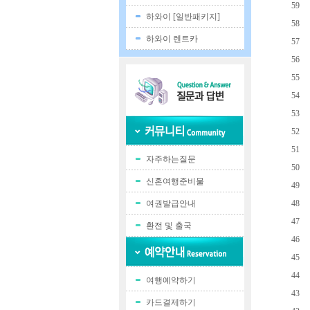
59
하와이 [일반패키지]
58
하와이 렌트카
57
56
55
54
53
52
51
자주하는질문
50
신혼여행준비물
49
여권발급안내
48
47
환전 및 출국
46
45
44
여행예약하기
43
카드결제하기