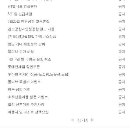
9/1엘니도 긴급판매
공지
5/21일 긴급세일
공지
3월25일 인천공항 교통혼잡
공지
김포공항->인천공항 철도 개통
공지
(긴급1쌍)3월18일 마이너스상품
공지
항공 기내 제한품목 강화
공지
몰디브 원가 세일
공지
3월19일 발리 항공 운항 취소
공지
롯데면세점 할인쿠폰
공지
후아힌 럭셔리 상품(노쇼핑,노옵션,노팁)
공지
몰디브 특별가 이벤트
공지
방콕 공항 이전
공지
호주신혼여행 설문 이벤트
공지
발리 신혼여행 주의사항
공지
여행지 및 리조트 선택요령
공지
◁
[1]
2
[3]
▷