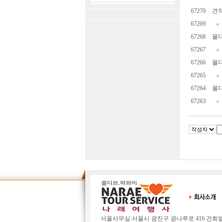
67270
견적
67269
67268
몰디
67267
67266
몰디브
67265
67264
몰디
67263
서울사무실:서울시 광진구 광나루로 416 건회빌