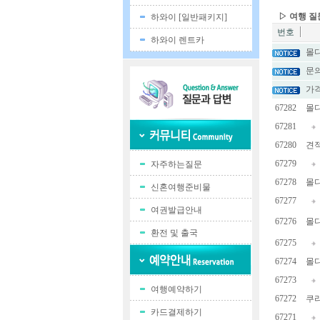
▷ 여행 
하와이 [일반패키지]
번호
하와이 렌트카
몰디
문의
가격
67282
몰디
67281
67280
견적
67279
자주하는질문
67278
몰디
신혼여행준비물
67277
여권발급안내
67276
몰디
환전 및 출국
67275
67274
몰디
67273
여행예약하기
67272
쿠라
카드결제하기
67271