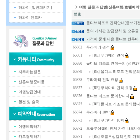
▷ 여행 질문과 답변[신혼여행/호텔예약
하와이 [일반패키지]
번호
하와이 렌트카
몰디브리조트 견적안내(글쓰기전
문의 게시판 잠금장치 및 오류글
가격이 좋게 나온 몰디브 칸두마
66882
푸라베리 견적
66881
[RE] 푸라베리 견적
66880
몰디브 리조트 견적문의 (성인2인 
66879
[RE] 몰디브 리조트 견적문의 
자주하는질문
66878
쿠라마티 견적 요청
신혼여행준비물
66877
[RE] 쿠라마티 견적 요청
여권발급안내
66876
몰디브 리조트 문의합니다
환전 및 출국
66875
[RE] 몰디브 리조트 문의합
66874
쿠라마티 10박
66873
[RE] 쿠라마티 10박
여행예약하기
66872
오블루상겔리 언제 가격 나오나
카드결제하기
66871
[RE] 오블루상겔리 언제 가