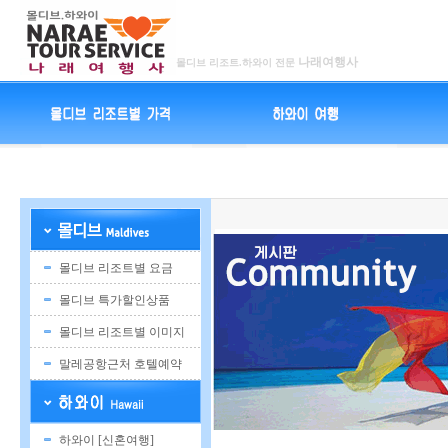
나래여행사
몰디브 리조트.하와이 전문
몰디브 리조트별 요금
몰디브 특가할인상품
몰디브 리조트별 이미지
말레공항근처 호텔예약
하와이 [신혼여행]