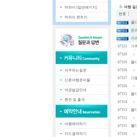
▷ 여행 
하와이 [일반패키지]
번호
하와이 렌트카
몰디
문의
가격
67321
가족
67320
67319
몰디
67318
자주하는질문
67317
12
신혼여행준비물
67316
여권발급안내
67315
몰디
환전 및 출국
67314
67313
몰디
67312
여행예약하기
67311
몰디
카드결제하기
67310