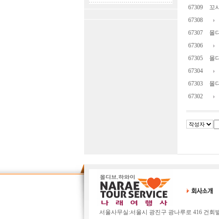
67309
꼬사
67308
67307
몰디
67306
67305
몰디
67304
67303
몰디
67302
서울사무실:서울시 광진구 광나루로 416 건회빌