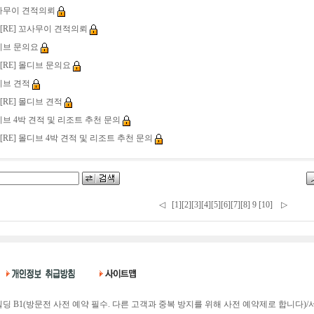
무이 견적의뢰
[RE] 꼬사무이 견적의뢰
브 문의요
[RE] 몰디브 문의요
브 견적
[RE] 몰디브 견적
브 4박 견적 및 리조트 추천 문의
[RE] 몰디브 4박 견적 및 리조트 추천 문의
◁
[1]
[2]
[3]
[4]
[5]
[6]
[7]
[8]
9
[10]
▷
딩 B1(방문전 사전 예약 필수. 다른 고객과 중복 방지를 위해 사전 예약제로 합니다)/